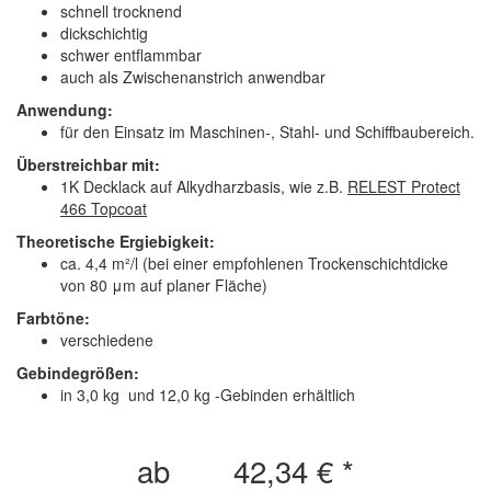
schnell trocknend
dickschichtig
schwer entflammbar
auch als Zwischenanstrich anwendbar
Anwendung:
für den Einsatz im Maschinen-, Stahl- und Schiffbaubereich.
Überstreichbar mit:
1K Decklack auf Alkydharzbasis, wie z.B.
RELEST Protect
466 Topcoat
Theoretische Ergiebigkeit:
ca. 4,4 m²/l (bei einer empfohlenen Trockenschichtdicke
von 80 μm auf planer Fläche)
Farbtöne:
verschiedene
Gebindegrößen:
in 3,0 kg und 12,0 kg -Gebinden erhältlich
ab
42,34 €
*