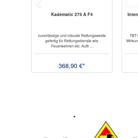
International® Intertspeed 6400 -
Antifouling
TBT freies Antifouling selbstpolierende
Wirkung Bewuchsschutz über die gesamte
Hoc
Saison GL zerti ...
gleic
44,98 € / Liter
ab 224,91 €*