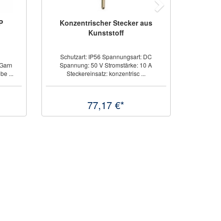
aus
Konzentrische Kupplung aus
Kunststoff
 DC
Schutzart: IP56 Spannungsart: DC
0 A
Spannung: 50 V Stromstärke: 10 A
.
Steckereinsatz: konzentrisc ...
111,86 €*