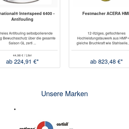
Festmacher ACERA HMP
Konzentrischer Stecker 
Kunststoff
12-litziges, geflochtenes
Schutzart: IP56 Spannungsart:
hleistungstauwerk aus HMP-Garn
Spannung: 50 V Stromstärke: 1
he Bruchkraft wie Stahlseile, be ...
Steckereinsatz: konzentrisc ..
ab 823,48 €*
77,17 €*
Unsere Marken