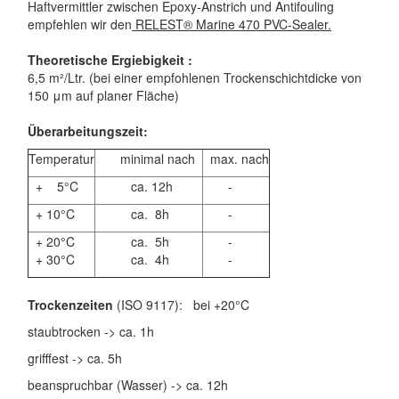
Haftvermittler zwischen Epoxy-Anstrich und Antifouling
empfehlen wir den
RELEST® Marine 470 PVC-Sealer.
Theoretische Ergiebigkeit :
6,5 m²/Ltr. (bei einer empfohlenen Trockenschichtdicke von
150 μm auf planer Fläche)
Überarbeitungszeit:
Temperatur
minimal nach
max. nach
+ 5°C
ca. 12h
-
+ 10°C
ca. 8h
-
+ 20°C
ca. 5h
-
+ 30°C
ca. 4h
-
Trockenzeiten
(ISO 9117): bei +20°C
staubtrocken -> ca. 1h
grifffest -> ca. 5h
beanspruchbar (Wasser) -> ca. 12h