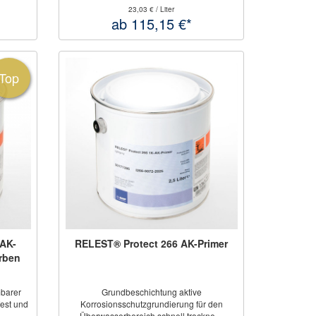
23,03 € / Liter
ab 115,15 €*
Top
-AK-
RELEST® Protect 266 AK-Primer
rben
barer
Grundbeschichtung aktive
fest und
Korrosionsschutzgrundierung für den
Überwasserbereich schnell trockne ...