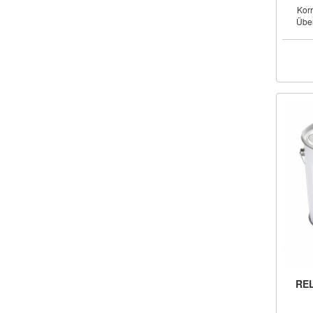
Korr
Über
REL