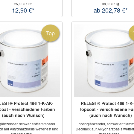
25,80 € / Ltr.
33,80 € / kg
12,90 €*
ab 202,78 €*
Top
EST® Protect 466 1-K-AK-
RELEST® Protect 466 1-K
coat - verschiedene Farben
Topcoat - verschiedene Fa
(auch nach Wunsch)
(auch nach Wunsch)
glänzender, schwer entflammbarer
hochglänzender, schwer entflamm
k auf Alkydharzbasis wetterfest und
Decklack auf Alkydharzbasis wetter
strapazierfäh ...
strapazierfäh ...