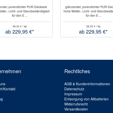
ender, porendichter PUR-Decklack
glänzender, porendichter PUR-De
tter-, Licht- und Glanzbeständigkeit
hohe Wetter-, Licht- und Glanzbestä
für den E ...
für den E ...
38,32 € / kg
38,32 € / kg
ab 229,95 €*
ab 229,95 €*
ernehmen
Rechtliches
uns
AGB & Kundeninformationen
rt/Kontakt
Datenschutz
Impressum
og
Entsorgung von Altbatterien
Widerrufsrecht
Versandkosten