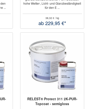
r den
hohe Wetter-, Licht- und Glanzbeständigkeit
e ...
für den E ...
38,32 € / kg
ab 229,95 €*
PUR-
RELEST® Protect 311 2K-PUR-
Topcoat - semigloss