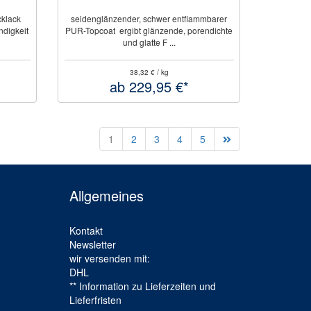
cklack
seidenglänzender, schwer entflammbarer
ndigkeit
PUR-Topcoat ergibt glänzende, porendichte
und glatte F ...
38,32 € / kg
ab 229,95 €*
1
2
3
4
5
Allgemeines
Kontakt
Newsletter
wir versenden mit:
DHL
** Information zu Lieferzeiten und
Lieferfristen