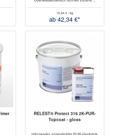
16,94 € / kg
ab 42,34 €*
rimer
RELEST® Protect 316 2K-PUR-
Topcoat - gloss
glänzender, porendichter PUR-Decklack