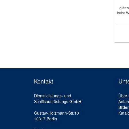
glänz
hohe We
Kontakt
Unt
Dienstleistungs- und
Über 
Schiffsausrüstungs GmbH
Anfah
Bilder
Gustav-Holzmann-Str.10
Katal
10317 Berlin