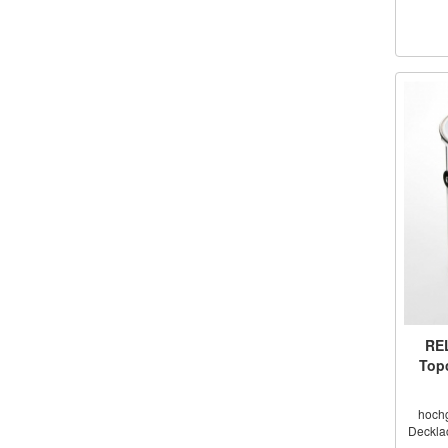
REL
Top
hoch
Decklac