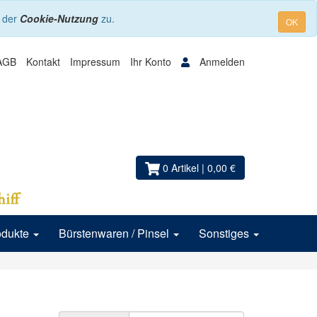
e der
Cookie-Nutzung
zu.
OK
AGB
Kontakt
Impressum
Ihr Konto
Anmelden
0 Artikel
| 0,00 €
odukte
Bürstenwaren / Pinsel
Sonstiges