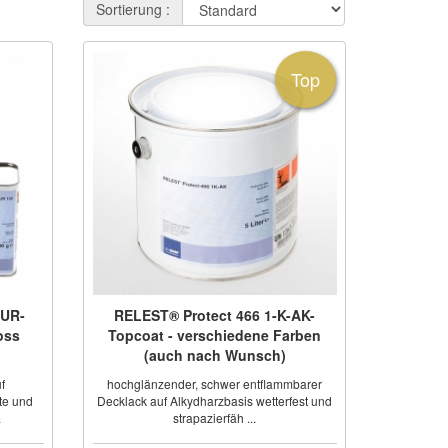
Sortierung :
Top
PUR-
RELEST® Protect 466 1-K-AK-
oss
Topcoat - verschiedene Farben
(auch nach Wunsch)
f
hochglänzender, schwer entflammbarer
te und
Decklack auf Alkydharzbasis wetterfest und
.
strapazierfäh ...