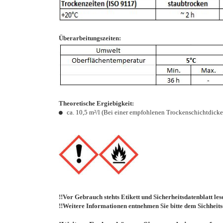
Überarbeitungszeiten:
Theoretische Ergiebigkeit:
● 
ca. 10,5 m²/l (Bei einer empfohlenen Trockenschichtdicke
!!Vor Gebrauch stehts Etikett und Sicherheitsdatenblatt lese
!!Weitere 
Informationen entnehmen Sie bitte dem Sichheitsd