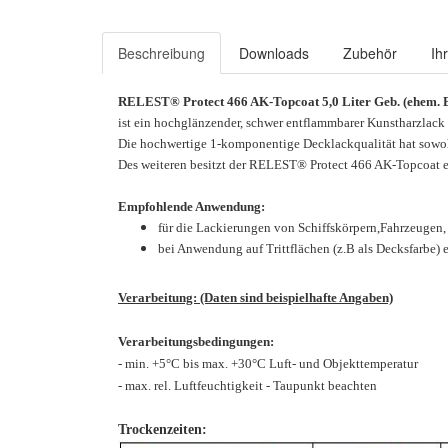
Beschreibung
Downloads
Zubehör
Ih
RELEST® Protect 466 AK-Topcoat 5,0 Liter Geb. (ehem. B
ist ein hochglänzender, schwer entflammbarer Kunstharzlack
Die hochwertige 1-komponentige Decklackqualität hat sowoh
Des weiteren besitzt der RELEST® Protect 466 AK-Topcoat ei
Empfohlende Anwendung:
f
ür die Lackierungen von Schiffskörpern,Fahrzeugen
bei Anwendung auf Trittflächen (z.B als Decksfarbe
Verarbeitung: (Daten sind beispielhafte Angaben)
Verarbeitungsbedingungen:
- min. +5°C bis max. +30°C Luft- und Objekttemperatur
- max. rel. Luftfeuchtigkeit - Taupunkt beachten
Trockenzeiten: