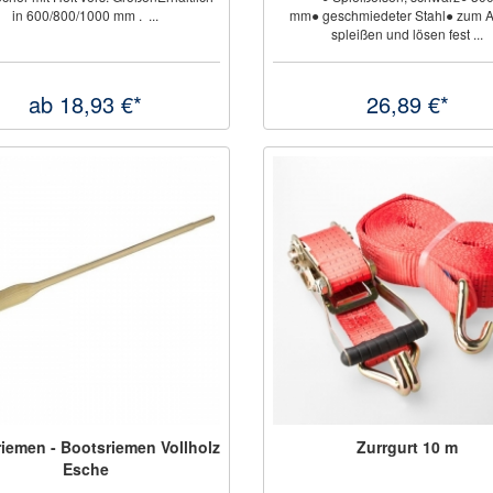
in 600/800/1000 mm . ...
mm● geschmiedeter Stahl● zum 
spleißen und lösen fest ...
ab 18,93 €*
26,89 €*
iemen - Bootsriemen Vollholz
Zurrgurt 10 m
Esche