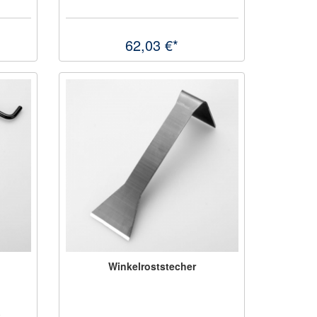
62,03 €*
Winkelroststecher
0