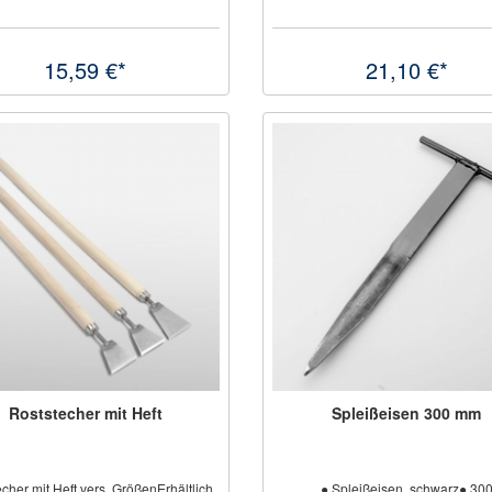
15,59 €*
21,10 €*
Roststecher mit Heft
Spleißeisen 300 mm
cher mit Heft vers. GrößenErhältlich
● Spleißeisen, schwarz● 30