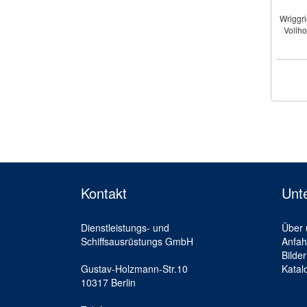
Wriggr
Vollho
Kontakt
Unt
Dienstleistungs- und
Über 
Schiffsausrüstungs GmbH
Anfah
Bilder
Gustav-Holzmann-Str.10
Katal
10317 Berlin