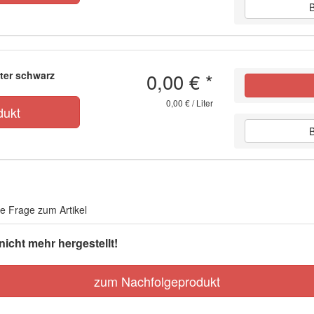
0,00 €
*
iter schwarz
0,00 € / Liter
dukt
re Frage zum Artikel
icht mehr hergestellt!
zum Nachfolgeprodukt