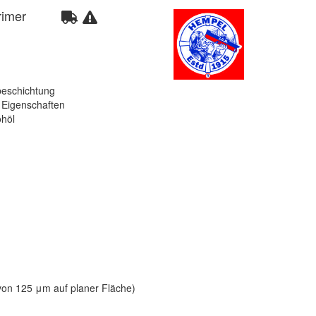
rimer
beschichtung
 Eigenschaften
ohöl
 von 125 μm auf planer Fläche)