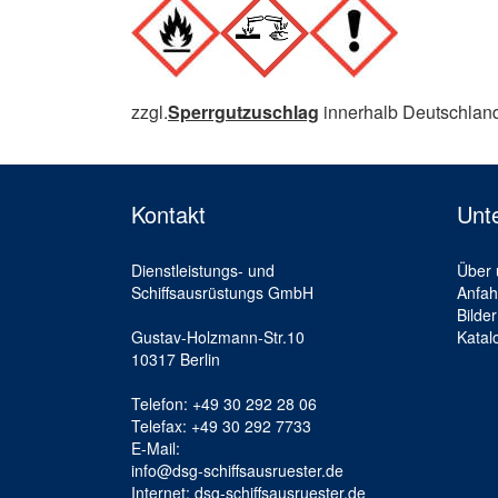
zzgl.
Sperrgutzuschlag
innerhalb Deutschlan
Kontakt
Unt
Dienstleistungs- und
Über 
Schiffsausrüstungs GmbH
Anfah
Bilder
Gustav-Holzmann-Str.10
Katal
10317 Berlin
Telefon: +49 30 292 28 06
Telefax: +49 30 292 7733
E-Mail:
info@dsg-schiffsausruester.de
Internet: dsg-schiffsausruester.de