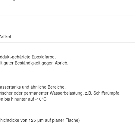
rtikel
addukt-gehärtete Epoxidfarbe,
it guter Beständigkeit gegen Abrieb,
wassertanks und ähnliche Bereiche.
rischer oder permanenter Wasserbelastung, z.B. Schiffsrümpfe.
n bis hinunter auf -10°C.
chichtdicke von 125 μm auf planer Fläche)